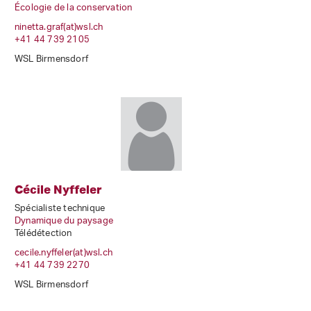
Écologie de la conservation
ninetta.graf(at)wsl
.
ch
+41 44 739 2105
WSL Birmensdorf
Cécile Nyffeler
Spécialiste technique
Dynamique du paysage
Télédétection
cecile.nyffeler(at)wsl
.
ch
+41 44 739 2270
WSL Birmensdorf