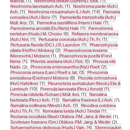
Massal.
(1),
Nephroma bellum (Spreng.) Tuck.
(1),
Nephroma laevigatum Ach.
(1),
Nephroma parile (Ach.)
Ach.
(1),
Nephroma resupinatum (L.) Ach.
(14),
Pannaria
conoplea (Ach.) Bory
(7),
Parmeliella triptophylla (Ach.)
Müll. Arg.
(3),
Parmelina pastillifera (Harm.) Hale
(7),
Parmotrema arnoldii (Du Rietz) Hale
(1),
Parmotrema
perlatum (Huds.) M. Choisy
(6),
Peltigera membranacea
(Ach.) Nyl.
(1),
Pertusaria coronata (Ach.) Th. Fr.
(1),
Pertusaria flavida (DC.) J.R. Laundon
(1),
Phaeophyscia
ciliata (Hoffm.) Moberg
(2),
Phaeophyscia insignis
(Mereschk.) Moberg
(1),
Phaeophyscia poeltii (Frey)
Nimis
(1),
Phlyctis agelaea (Ach.) Flot.
(5),
Physcia vitii
Nádv.
(2),
Physconia enteroxantha (Nyl.) Poelt
(2),
Physconia grisea (Lam.) Poelt s. lat.
(3),
Physconia
perisidiosa (Erichsen) Moberg
(8),
Piccolia ochrophora
(Nyl.) Hafellner
(1),
Pleurosticta acetabulum (Neck.) Elix &
Lumbsch
(10),
Pyrenula laevigata (Pers.) Arnold
(1),
Pyrenula nitidella (Schaer.) Müll. Arg.
(1),
Ramalina
fastigiata (Pers.) Ach.
(15),
Ramalina fraxinea (L.) Ach.
(7),
Ramalina pollinaria (Westr.) Ach.
(3),
Rinodina colobina
(Ach.) Th. Fr.
(1),
Romjularia lurida (Ach.) Timdal
(1),
Rostania occultata (Bagl.) Otálora, P.M. Jørg. & Wedin
(1),
Scytinium fragrans (Sm.) Otálora, P.M. Jørg. & Wedin
(2),
Sphaerophorus globosus (Huds.) Vain.
(4),
Stereocaulon