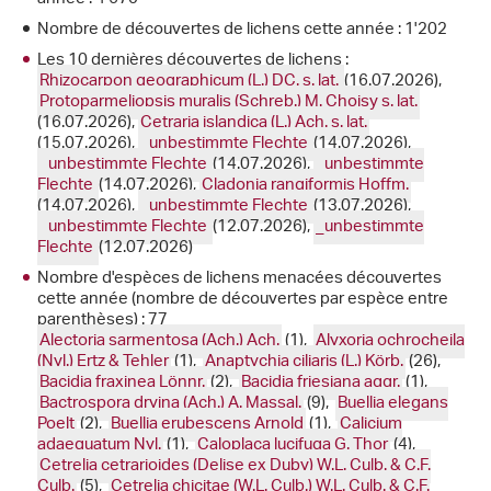
Nombre de découvertes de lichens cette année : 1'202
Les 10 dernières découvertes de lichens :
Rhizocarpon geographicum (L.) DC. s. lat.
(16.07.2026),
Protoparmeliopsis muralis (Schreb.) M. Choisy s. lat.
(16.07.2026),
Cetraria islandica (L.) Ach. s. lat.
(15.07.2026),
_unbestimmte Flechte
(14.07.2026),
_unbestimmte Flechte
(14.07.2026),
_unbestimmte
Flechte
(14.07.2026),
Cladonia rangiformis Hoffm.
(14.07.2026),
_unbestimmte Flechte
(13.07.2026),
_unbestimmte Flechte
(12.07.2026),
_unbestimmte
Flechte
(12.07.2026)
Nombre d'espèces de lichens menacées découvertes
cette année (nombre de découvertes par espèce entre
parenthèses) : 77
Alectoria sarmentosa (Ach.) Ach.
(1),
Alyxoria ochrocheila
(Nyl.) Ertz & Tehler
(1),
Anaptychia ciliaris (L.) Körb.
(26),
Bacidia fraxinea Lönnr.
(2),
Bacidia friesiana aggr.
(1),
Bactrospora dryina (Ach.) A. Massal.
(9),
Buellia elegans
Poelt
(2),
Buellia erubescens Arnold
(1),
Calicium
adaequatum Nyl.
(1),
Caloplaca lucifuga G. Thor
(4),
Cetrelia cetrarioides (Delise ex Duby) W.L. Culb. & C.F.
Culb.
(5),
Cetrelia chicitae (W.L. Culb.) W.L. Culb. & C.F.