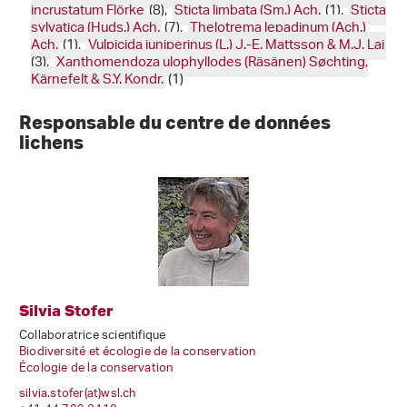
incrustatum Flörke
(8),
Sticta limbata (Sm.) Ach.
(1),
Sticta
sylvatica (Huds.) Ach.
(7),
Thelotrema lepadinum (Ach.)
Ach.
(1),
Vulpicida juniperinus (L.) J.-E. Mattsson & M.J. Lai
(3),
Xanthomendoza ulophyllodes (Räsänen) Søchting,
Kärnefelt & S.Y. Kondr.
(1)
Responsable du centre de données
lichens
Silvia Stofer
Collaboratrice scientifique
Biodiversité et écologie de la conservation
Écologie de la conservation
silvia.stofer(at)wsl
.
ch