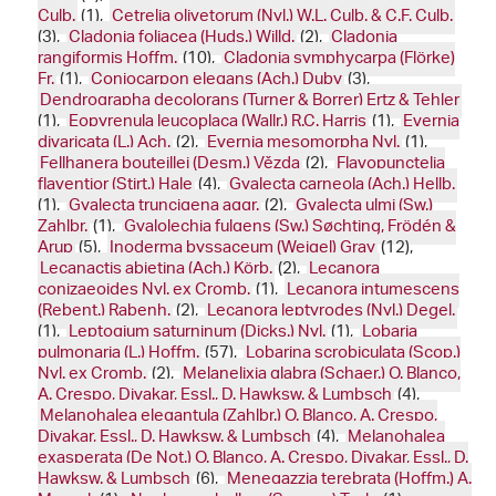
Culb.
(1),
Cetrelia olivetorum (Nyl.) W.L. Culb. & C.F. Culb.
(3),
Cladonia foliacea (Huds.) Willd.
(2),
Cladonia
rangiformis Hoffm.
(10),
Cladonia symphycarpa (Flörke)
Fr.
(1),
Coniocarpon elegans (Ach.) Duby
(3),
Dendrographa decolorans (Turner & Borrer) Ertz & Tehler
(1),
Eopyrenula leucoplaca (Wallr.) R.C. Harris
(1),
Evernia
divaricata (L.) Ach.
(2),
Evernia mesomorpha Nyl.
(1),
Fellhanera bouteillei (Desm.) Vězda
(2),
Flavopunctelia
flaventior (Stirt.) Hale
(4),
Gyalecta carneola (Ach.) Hellb.
(1),
Gyalecta truncigena aggr.
(2),
Gyalecta ulmi (Sw.)
Zahlbr.
(1),
Gyalolechia fulgens (Sw.) Søchting, Frödén &
Arup
(5),
Inoderma byssaceum (Weigel) Gray
(12),
Lecanactis abietina (Ach.) Körb.
(2),
Lecanora
conizaeoides Nyl. ex Cromb.
(1),
Lecanora intumescens
(Rebent.) Rabenh.
(2),
Lecanora leptyrodes (Nyl.) Degel.
(1),
Leptogium saturninum (Dicks.) Nyl.
(1),
Lobaria
pulmonaria (L.) Hoffm.
(57),
Lobarina scrobiculata (Scop.)
Nyl. ex Cromb.
(2),
Melanelixia glabra (Schaer.) O. Blanco,
A. Crespo, Divakar, Essl., D. Hawksw. & Lumbsch
(4),
Melanohalea elegantula (Zahlbr.) O. Blanco, A. Crespo,
Divakar, Essl., D. Hawksw. & Lumbsch
(4),
Melanohalea
exasperata (De Not.) O. Blanco, A. Crespo, Divakar, Essl., D.
Hawksw. & Lumbsch
(6),
Menegazzia terebrata (Hoffm.) A.