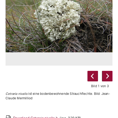
Bild 1 von 3
Cetraria nivalis
ist eine bodenbewohnende Strauchflechte. Bild: Jean-
(Xanthoria parietina)
(Placynthium nigrum)
Claude Mermilliod
(Physcia aipolia)