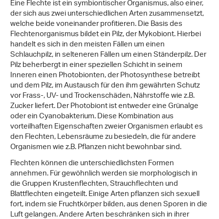
Eine Flechte ist ein symbiontischer Organismus, also einer,
der sich aus zwei unterschiedlichen Arten zusammensetzt,
welche beide voneinander profitieren. Die Basis des
Flechtenorganismus bildet ein Pilz, der Mykobiont. Hierbei
handelt es sich in den meisten Fällen um einen
Schlauchpilz, in selteneren Fällen um einen Ständerpilz. Der
Pilz beherbergt in einer speziellen Schicht in seinem
Inneren einen Photobionten, der Photosynthese betreibt
und dem Pilz, im Austausch für den ihm gewährten Schutz
vor Frass-, UV- und Trockenschäden, Nährstoffe wie z.B.
Zucker liefert. Der Photobiont ist entweder eine Grünalge
oder ein Cyanobakterium. Diese Kombination aus
vorteilhaften Eigenschaften zweier Organismen erlaubt es
den Flechten, Lebensräume zu besiedeln, die für andere
Organismen wie z.B. Pflanzen nicht bewohnbar sind.
Flechten können die unterschiedlichsten Formen
annehmen. Für gewöhnlich werden sie morphologisch in
die Gruppen Krustenflechten, Strauchflechten und
Blattflechten eingeteilt. Einige Arten pflanzen sich sexuell
fort, indem sie Fruchtkörper bilden, aus denen Sporen in die
Luft gelangen. Andere Arten beschränken sich in ihrer