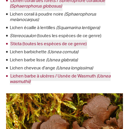
Lichen corail des forêts / Sphérophore coralloïde
(Sphaerophorus globosus)
Lichen corail à poudre noire
(Sphaerophorus
melanocarpus)
Lichen écaille à lentilles
(Squamarina lentigera)
Stereocaulon
(toutes les espèces de ce genre)
Sticta (toutes les espèces de ce genre)
Lichen barbichette
(Usnea cornuta)
Lichen barbe lisse
(Usnea glabrata)
Lichen cheveux d'ange
(Usnea longissima)
Lichen barbe à ulcères / Usnée de Wasmuth
(Usnea
wasmuthii)