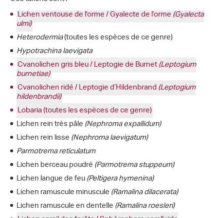
Lichen ventouse de l'orme / Gyalecte de l’orme
(Gyalecta
ulmi)
Heterodermia
(toutes les espèces de ce genre)
Hypotrachina laevigata
Cyanolichen gris bleu / Leptogie de Burnet
(Leptogium
burnetiae)
Cyanolichen ridé / Leptogie d’Hildenbrand
(Leptogium
hildenbrandii)
Lobaria (toutes les espèces de ce genre)
Lichen rein très pâle
(Nephroma expallidum)
Lichen rein lisse
(Nephroma laevigatum)
Parmotrema reticulatum
Lichen berceau poudré
(Parmotrema stuppeum)
Lichen langue de feu
(Peltigera hymenina)
Lichen ramuscule minuscule
(Ramalina dilacerata)
Lichen ramuscule en dentelle
(Ramalina roesleri)