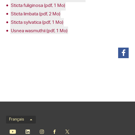
Sticta fuliginosa (pdf, 1 Mo)
Sticta limbata (pdf, 2 Mo)
Sticta sylvatica (pdf, 1 Mo)
Usnea wasmuthii (pdf, 1 Mo)
partager
Menu de langue
Français